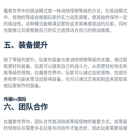
魔兽世界中的挑战模式是一种消除怪物等级的方式。在挑战模式
中，怪物的等级会根据玩家的实力动态调整，使其始终保持一定
的挑战性。这种模式能够满足那些追求高难度挑战的玩家，同时
也能够让玩家根据自己的实力选择适合自己的挑战难度。
五、装备提升
除了等级的提升，玩家的装备也是消除怪物等级的关键。通过获
取更好的装备，玩家可以提高自己的战斗力，从而更轻松地击败
高等级的怪物。在魔兽世界中，玩家可以通过击败怪物、完成任
务和参与副本等活动获得装备，也可以通过交易和制造来获取其
他玩家制作的装备。
伟德bv国际
六、团队合作
在魔兽世界中，团队合作是消除高等级怪物的重要方式。高等级
的怪物往往需要多名玩家共同协作才能击败，因此玩家需要组建