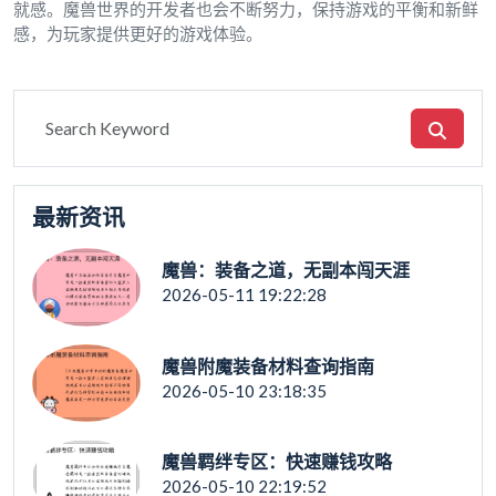
就感。魔兽世界的开发者也会不断努力，保持游戏的平衡和新鲜
感，为玩家提供更好的游戏体验。
最新资讯
魔兽：装备之道，无副本闯天涯
2026-05-11 19:22:28
魔兽附魔装备材料查询指南
2026-05-10 23:18:35
魔兽羁绊专区：快速赚钱攻略
2026-05-10 22:19:52