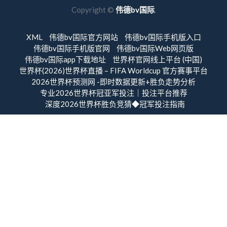
Copyright ©
伟德bv国际
.
XML
伟德bv国际官方网站
伟德bv国际手机版入口
伟德bv国际手机版官网
伟德bv国际Web网页版
伟德bv国际app下载地址
世界杯官网线上平台 (中国)
世界杯(2026)世界杯直播 – FIFA Worldcup 官方赛事平台
2026世界杯预测网 -即时数据更新+胜负走势分析
专业2026世界杯冠亚军投注｜投注平台推荐
深度2026世界杯胜负竞猜◆冠军投注指南