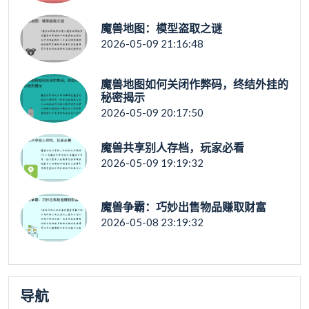
魔兽地图：模型盗取之谜
2026-05-09 21:16:48
魔兽地图如何关闭作弊码，终结外挂的
秘密揭示
2026-05-09 20:17:50
魔兽共享别人存档，玩家必看
2026-05-09 19:19:32
魔兽争霸：巧妙出售物品赚取财富
2026-05-08 23:19:32
导航