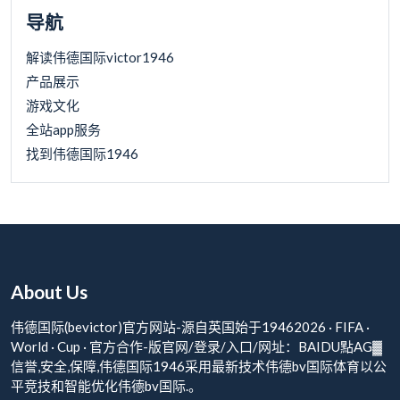
导航
解读伟德国际victor1946
产品展示
游戏文化
全站app服务
找到伟德国际1946
About Us
伟德国际(bevictor)官方网站-源自英国始于19462026 · FIFA ·
World · Cup · 官方合作-版官网/登录/入口/网址：BAIDU點AG▓
信誉,安全,保障,伟德国际1946采用最新技术伟德bv国际体育以公
平竞技和智能优化伟德bv国际.。