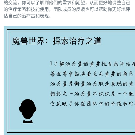
的交流，你可以了解到他们的需求和期望，从而更好地调整自己
的治疗策略和技能使用。团队成员的反馈也可以帮助你更好地评
估自己的治疗量和表现。