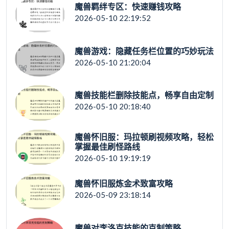
魔兽羁绊专区：快速赚钱攻略
2026-05-10 22:19:52
魔兽游戏：隐藏任务栏位置的巧妙玩法
2026-05-10 21:20:04
魔兽技能栏删除技能点，畅享自由定制
2026-05-10 20:18:40
魔兽怀旧服：玛拉顿刷视频攻略，轻松
掌握最佳刷怪路线
2026-05-10 19:19:19
魔兽怀旧服炼金术致富攻略
2026-05-09 23:18:14
魔兽对李洛克技能的克制策略