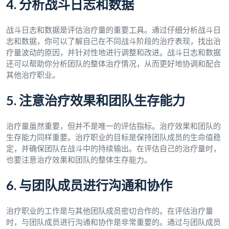
4. 分析战斗日志和数据
战斗日志和数据是评估治疗量的重要工具。通过仔细分析战斗日
志和数据，你可以了解自己在不同战斗阶段的治疗表现，找出治
疗量波动的原因，并针对性地进行调整和改进。战斗日志和数据
还可以帮助你分析团队的整体治疗情况，从而更好地协调和配合
其他治疗职业。
5. 注意治疗效果和团队生存能力
治疗量虽然重要，但并不是唯一的评估指标。治疗效果和团队的
生存能力同样重要。治疗职业的目标是保持团队成员的生命值稳
定，并确保团队在战斗中的持续输出。在评估自己的治疗量时，
也要注意治疗效果和团队的整体生存能力。
6. 与团队成员进行沟通和协作
治疗职业的工作是与其他团队成员密切合作的。在评估治疗量
时，与团队成员进行沟通和协作是非常重要的。通过与团队成员